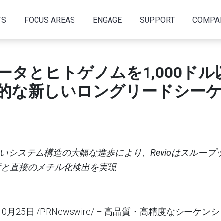
TS
FOCUS AREAS
ENGAGE
SUPPORT
COMPA
ータとヒトゲノムを
1,000
ドル
的な新しいロングリードシー
いシステム構造の大幅な進歩により、
Revio
はスループ
度と直接のメチル化検出を実現
10
月
25
日
/PRNewswire/ –
高品質・高精度なシーケンシ