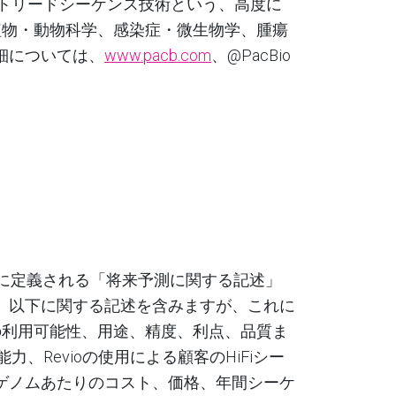
トリードシーケンス技術という、高度に
植物・動物科学、感染症・微生物学、腫瘍
細については、
www.pacb.com
、@PacBio
に定義される「将来予測に関する記述」
、以下に関する記述を含みますが、これに
の利用可能性、用途、精度、利点、品質ま
能力、
Revio
の使用による顧客の
HiFi
シー
ゲノムあたりのコスト、価格、年間シーケ