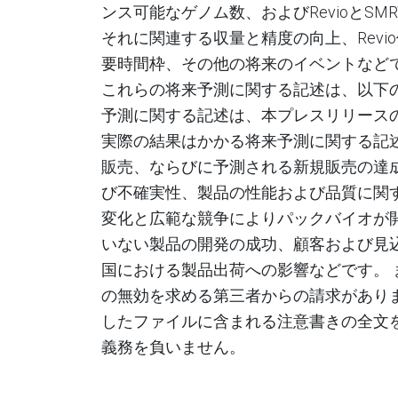
ンス可能なゲノム数、および
Revio
と
SMRT
それに関連する収量と精度の向上、
Revio
要時間枠、その他の将来のイベントなど
これらの将来予測に関する記述は、以下
予測に関する記述は、本プレスリリース
実際の結果はかかる将来予測に関する記
販売、ならびに予測される新規販売の達
び不確実性
、
製品の性能および品質に関
変化と広範な競争によりパックバイオが
いない製品の開発の成功、顧客および見
国における製品出荷への影響などです
。
の無効を求める第三者からの請求があり
したファイルに含まれる注意書きの全文を
義務を負いません。