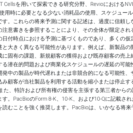
 Cells
を用いて探索できる研究分野、
Revio
における
NV
使用時に必要となる少ない消耗品の使用、スケジュール
です。
これらの将来予測に関する記述は、過度に信頼し
の注意書きを参照することにより、その全体が限定され
の日付時点における予測に基づくものであり、多くの仮
述と大きく異なる可能性があります。例えば、新製品の
成に固有の課題、新規顧客の獲得および既存顧客の売上
する潜在的問題および商業化スケジュールの遅延の可能
開発中の製品が時代遅れまたは非競合的になる可能性、
込み顧客が当社製品を利用する活動を縮小または停止す
また、特許および所有権の侵害を主張する第三者からの
ます。
PacBioのForm 8-K、10-K、および10-Q
読むことを強く推奨します。PacBioは、いかなる将