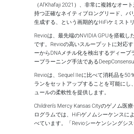
（Al’Khafaji 2021
）、非常に複雑なオート
持つ正確なネイティブロングリード、バ
生成する
、
という画期的な
HiFi
ケミスト
Revio
は、最先端の
NVIDIA GPU
を搭載し
です。
Revio
の高いスループットに対応す
ーから
DNA
メチル化を検出するディープ
ープラーニング手法である
DeepConsensu
Revio
は、
Sequel IIe
に比べて消耗品を
50
ランをセットアップすることを可能にし
ュールの柔軟性を提供します。
Children’s Mercy Kansas City
のゲノム医療
ログラムでは、
HiFi
ゲノムシーケンスに
べています。「
Revio
シーケンシングシス