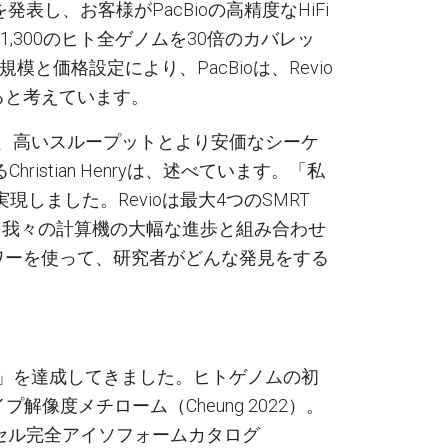
を発表し、お客様が
PacBio
の高精度な
HiFi
1,300のヒト全ゲノムを30倍のカバレッ
模と価格設定により、PacBioは、
Revio
ると考えています。
、高いスループットとより安価なシーケ
ristian Henryは、
述べています。「私
Wを実現しました。
Revio
は最大4つのSMRT
す。我々の計算機の大幅な進歩と組み合わせ
ワーを使って、研究者がどんな発見をする
」を達成してきました。ヒトゲノムの初
イプ解像度メチローム
（Cheung 2022）。
セル完全アイソフォームカタログ