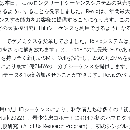
は本日、
Revio
ロングリードシーケンスシステムの発売
きるようにすることを発表しました。
Revio
は、年間最大
ケンスする能力をお客様に提供することになります。この規
どの大規模研究に
HiFi
シーケンスを利用できるようにな
ワーでゲノミクスを変革してきました。
Revio
システムは
力をさらに解き放ちます」と、
PacBioの社長兼CEOであるCh
密度を持つ全く新しいSMRT Cellを設計し、2,500万ZM
それにより最大1億ZMWの一分子シーケンスを提供しま
Fiデータを15倍増加させることができます。
Revio
のパ
用いた
HiFi
シーケンスにより、科学者たちは多くの「初
Nurk 2022
）、希少疾患コホートにおける初のハプロタ
規模研究
（All of Us Research Program）、
初のシングル