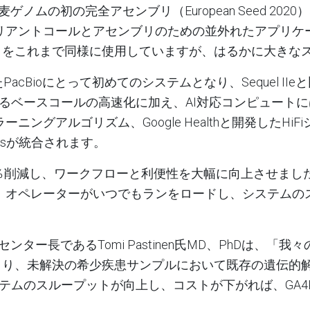
麦ゲノムの初の完全アセンブリ（
European Seed 2020）
リアントコールとアセンブリのための並外れたアプリケ
リをこれまで同様に使用していますが、はるかに大きな
た
PacBio
にとって初めてのシステムとなり、
Sequel IIe
と
るベースコールの高速化に加え、
AI
対応コンピュートに
ラーニングアルゴリズム、
Google Health
と開発した
HiFi
s
が統合されます。
％削減し、ワークフローと利便性を大幅に向上させまし
、オペレーターがいつでもランをロードし、システムの
センター長である
Tomi Pastinen
氏MD
、PhD
は、「我々
より、未解決の希少疾患サンプルにおいて既存の遺伝的
テムのスループットが向上し、コストが下がれば、
GA4