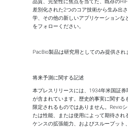
品質、完全性に焦点を当てた、既存のHi
差別化された2つのコア技術から生み出
学、その他の新しいアプリケーションな
をフォローください。
PacBio
製品は研究用としてのみ提供され
将来予測に関する記述
本プレスリリースには、
1934
年米国証券
が含まれています。歴史的事実に関する
限定されるものではありません。
Revio
シ
たは性能、または使用によって期待され
ケンスの拡張能力、およびスループット