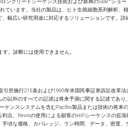
Fiロングリードシーケンス技術および新興の
SBB™
ショー
されています。当社の製品は、ヒト生殖細胞系列解析、
ど、幅広い研究用途に対応するソリューションです。
詳
ます。診断には使用できません。
取引所施行
21E
条および
1995
年米国民事証券訴訟改革法
もの以外のすべての記述は将来予測に関する記述であり
ーケンスシステムを含む
PacBio
製品または技術の将来
る利点、
Revio
の使用による顧客の
HiFi
シーケンスの拡張
、手頃な価格、カバレッジ、ラン時間、データ、密度、