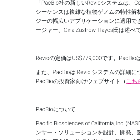
「PacBio
社の新しい
Revio
システムは、
Co
シーケンスは複雑な植物ゲノムの特性解
ジーの幅広いアプリケーションに適用で
ージャー、
Gina Zastrow-Hayes
氏は述べ
Revio
の定価は
US$779,000
です。
PacBio
また、PacBioは
Revio
システムの詳細に
PacBio
の投資家向けウェブサイト（
こち
PacBioについて
Pacific Biosciences of California, Inc. (N
ンサー・ソリューションを設計、開発、