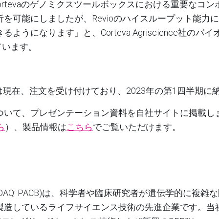
rteva
のゲノミクスツールボックスにおける重要なコン
析を可能にしましたが、
Revio
のハイスループット能力に
きるようになります」と、
Corteva Agriscience
社のバイ
ています。
は現在、注文を受け付けており、
2023
年の第
1
四半期に
ついて、プレゼンテーション資料を自社サイトに掲載し
ら
）、製品情報は
こちら
でご覧いただけます。
ASDAQ: PACB)
は、科学者や臨床研究者が遺伝学的に複雑な
製造しているライフサイエンス技術の先進企業です。当