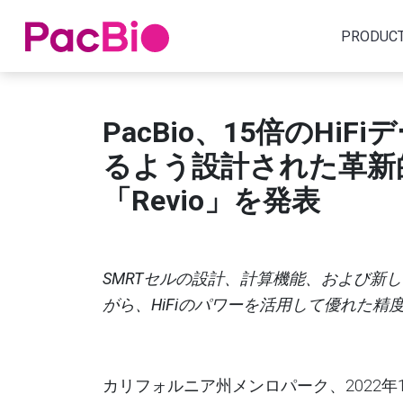
Home
PRODUC
Skip
to
PacBio、15
倍の
HiFi
デ
content
るよう設計された革新
「
Revio
」を発表
SMRT
セルの設計、計算機能、および新し
がら、
HiFi
のパワーを活用して優れた精
カリフォルニア州メンロパーク、
2022
年