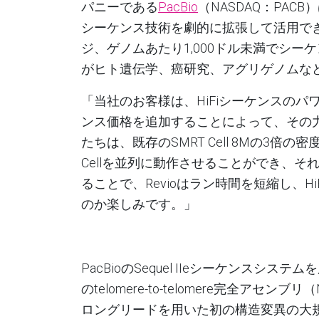
パニー
である
PacBio
（NASDAQ：PACB）
シーケンス技術を劇的に拡張して活用で
ジ
、
ゲノムあたり1,000ドル未満でシー
がヒト遺伝学、癌研究、アグリゲノムな
「当社のお客様は、
HiFi
シーケンスのパ
ンス価格を追加することによって、その
たちは、既存のSMRT Cell 8Mの3倍の
Cellを並列に動作させることができ、
ることで、
Revio
はラン時間を短縮し、Hi
のか楽しみです。
」
PacBio
の
Sequel IIe
シーケンスシステムを
の
telomere-to-telomere
完全アセンブリ（
ロングリードを用いた初の構造変異の大