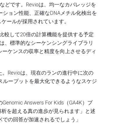
などです。
Revio
は、均一なカバレッジを
ーション性能、正確な
DNA
メチル化検出を
スケールが採用されています
。
比較して
20
倍の計算機能を提供する予定
は、標準的なシーケンシングライブラリ
シーケンスの収率と精度を向上させるディ
た。
Revio
は、現在のランの進行中に次の
スループットを最大化できるようなスケジ
の
Genomic Answers For Kids（GA4K
）プ
解析を超える真の進歩が見られます」と述
K
での回答が加速されるでしょう」